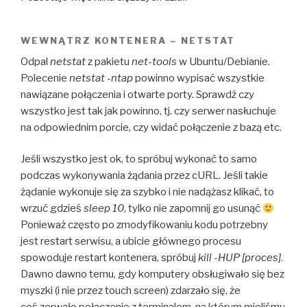
WEWNĄTRZ KONTENERA – NETSTAT
Odpal
netstat
z pakietu
net-tools
w Ubuntu/Debianie.
Polecenie
netstat -ntap
powinno wypisać wszystkie
nawiązane połączenia i otwarte porty. Sprawdź czy
wszystko jest tak jak powinno, tj. czy serwer nasłuchuje
na odpowiednim porcie, czy widać połączenie z bazą etc.
Jeśli wszystko jest ok, to spróbuj wykonać to samo
podczas wykonywania żądania przez cURL. Jeśli takie
żądanie wykonuje się za szybko i nie nadążasz klikać, to
wrzuć gdzieś
sleep 10
, tylko nie zapomnij go usunąć
Ponieważ często po zmodyfikowaniu kodu potrzebny
jest restart serwisu, a ubicie głównego procesu
spowoduje restart kontenera, spróbuj
kill -HUP [proces]
.
Dawno dawno temu, gdy komputery obsługiwało się bez
myszki (i nie przez touch screen) zdarzało się, że