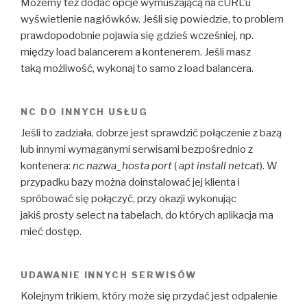
Możemy też dodać opcje wymuszającą na cURL’u
wyświetlenie nagłówków. Jeśli się powiedzie, to problem
prawdopodobnie pojawia się gdzieś wcześniej, np.
między load balancerem a kontenerem. Jeśli masz
taką możliwość, wykonaj to samo z load balancera.
NC DO INNYCH USŁUG
Jeśli to zadziała, dobrze jest sprawdzić połączenie z bazą
lub innymi wymaganymi serwisami bezpośrednio z
kontenera:
nc nazwa_hosta port
(
apt install netcat
). W
przypadku bazy można doinstalować jej klienta i
spróbować się połączyć, przy okazji wykonując
jakiś prosty select na tabelach, do których aplikacja ma
mieć dostęp.
UDAWANIE INNYCH SERWISÓW
Kolejnym trikiem, który może się przydać jest odpalenie