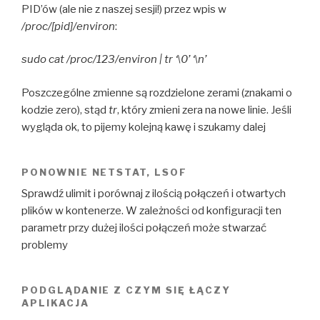
PID’ów (ale nie z naszej sesji!) przez wpis w
/proc/[pid]/environ
:
sudo cat /proc/123/environ | tr ‘\0’ ‘\n’
Poszczególne zmienne są rozdzielone zerami (znakami o
kodzie zero), stąd
tr
, który zmieni zera na nowe linie. Jeśli
wygląda ok, to pijemy kolejną kawę i szukamy dalej
PONOWNIE NETSTAT, LSOF
Sprawdź ulimit i porównaj z ilością połączeń i otwartych
plików w kontenerze. W zależności od konfiguracji ten
parametr przy dużej ilości połączeń może stwarzać
problemy
PODGLĄDANIE Z CZYM SIĘ ŁĄCZY
APLIKACJA