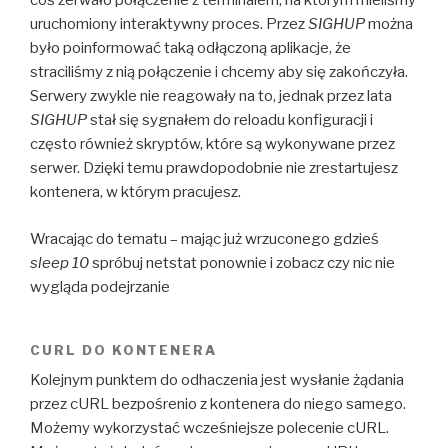
coś zerwało połączenie z terminalem, na którym mieliśmy
uruchomiony interaktywny proces. Przez
SIGHUP
można
było poinformować taką odłączoną aplikacje, że
straciliśmy z nią połączenie i chcemy aby się zakończyła.
Serwery zwykle nie reagowały na to, jednak przez lata
SIGHUP
stał się sygnałem do reloadu konfiguracji i
często również skryptów, które są wykonywane przez
serwer. Dzięki temu prawdopodobnie nie zrestartujesz
kontenera, w którym pracujesz.
Wracając do tematu – mając już wrzuconego gdzieś
sleep 10
spróbuj netstat ponownie i zobacz czy nic nie
wygląda podejrzanie
CURL DO KONTENERA
Kolejnym punktem do odhaczenia jest wysłanie żądania
przez cURL bezpośrenio z kontenera do niego samego.
Możemy wykorzystać wcześniejsze polecenie cURL.