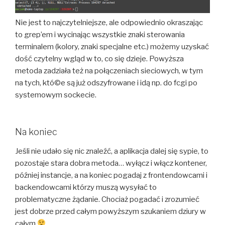
Nie jest to najczytelniejsze, ale odpowiednio okraszając
to grep’em i wycinając wszystkie znaki sterowania
terminalem (kolory, znaki specjalne etc.) możemy uzyskać
dość czytelny wgląd w to, co się dzieje. Powyższa
metoda zadziała też na połączeniach sieciowych, w tym
na tych, któ©e są już odszyfrowane i idą np. do fcgi po
systemowym sockecie.
Na koniec
Jeśli nie udało się nic znaleźć, a aplikacja dalej się sypie, to
pozostaje stara dobra metoda… wyłącz i włącz kontener,
później instancje, a na koniec pogadaj z frontendowcami i
backendowcami którzy muszą wysyłać to
problematyczne żądanie. Chociaż pogadać i zrozumieć
jest dobrze przed całym powyższym szukaniem dziury w
całym