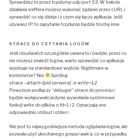
Sprawdzisz to przez
tcpdump udp port 53
. W trakcie
działania sniffera możesz wykonać żądanie przez cURL i
sprawdzić co się dzieje i z czym się łączy aplikacja. Jeśli
używasz IP, to zapytanie tcpdump będzie trochę inne.
STRACE DO CZYTANIA LOGÓW
Jeśli cloudwatch szczególnie uwiera tu i ówdzie, przez co
nie możesz znaleźć logów, warto sprawdzić co aplikacja
wypisuje na standardowe wyjście. Nightmare w
kontenerze? Nie
Spróbuj:
strace –attach=[pid serwera] -e write=1,2
Powyższe podłączy “debuger” strace do procesu i
będzie wyłapywało jedynie wywołania systemowe
funkcji write do plików o fd=1 i 2. Oznaczają one
odpowiednio
stdout
i
stderr
.
Nie jest to najwygodniejsza metoda oglądania logów, ale
pozwala użyć ukochanego grepa i awk’a, co w przypadku