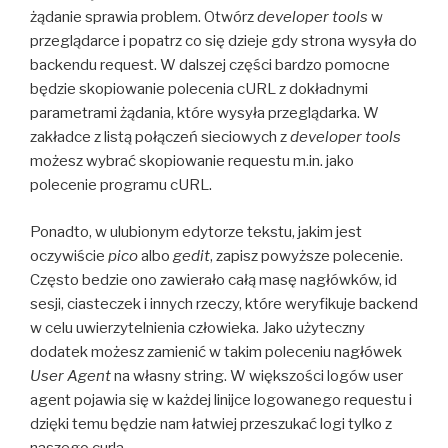
żądanie sprawia problem. Otwórz
developer tools
w
przeglądarce i popatrz co się dzieje gdy strona wysyła do
backendu request. W dalszej części bardzo pomocne
będzie skopiowanie polecenia cURL z dokładnymi
parametrami żądania, które wysyła przeglądarka. W
zakładce z listą połączeń sieciowych z
developer tools
możesz wybrać skopiowanie requestu m.in. jako
polecenie programu cURL.
Ponadto, w ulubionym edytorze tekstu, jakim jest
oczywiście
pico
albo
gedit
, zapisz powyższe polecenie.
Często bedzie ono zawierało całą masę nagłówków, id
sesji, ciasteczek i innych rzeczy, które weryfikuje backend
w celu uwierzytelnienia człowieka. Jako użyteczny
dodatek możesz zamienić w takim poleceniu nagłówek
User Agent
na własny string. W większości logów user
agent pojawia się w każdej linijce logowanego requestu i
dzięki temu będzie nam łatwiej przeszukać logi tylko z
naszego curla.