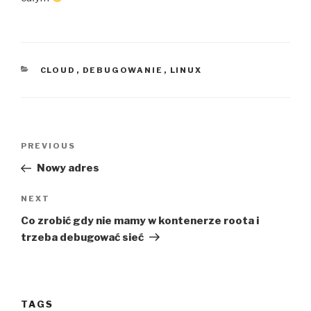
CATEGORIES
CLOUD
,
DEBUGOWANIE
,
LINUX
Post
Previous
PREVIOUS
navigation
Post
Nowy adres
Next
NEXT
Post
Co zrobić gdy nie mamy w kontenerze roota i
trzeba debugować sieć
TAGS