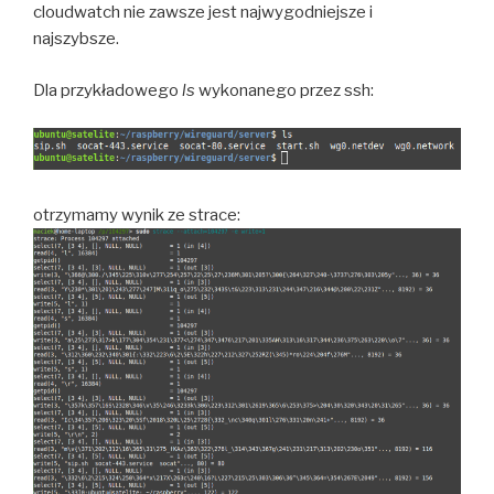
cloudwatch nie zawsze jest najwygodniejsze i
najszybsze.
Dla przykładowego
ls
wykonanego przez ssh:
otrzymamy wynik ze strace: