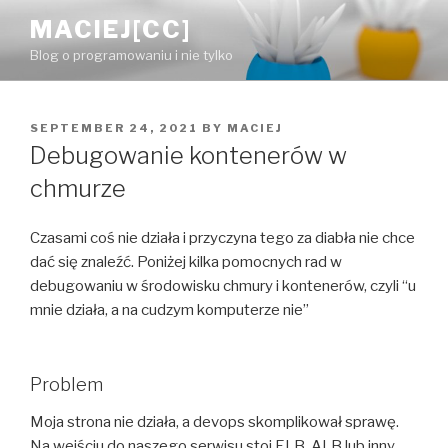
Skip
MACIEJ[CC]
to
Blog o programowaniu i nie tylko
content
POSTED
SEPTEMBER 24, 2021
BY
MACIEJ
ON
Debugowanie kontenerów w
chmurze
Czasami coś nie działa i przyczyna tego za diabła nie chce
dać się znaleźć. Poniżej kilka pomocnych rad w
debugowaniu w środowisku chmury i kontenerów, czyli “u
mnie działa, a na cudzym komputerze nie”
Problem
Moja strona nie działa, a devops skomplikował sprawę.
Na wejściu do naszego serwisu stoi ELB, ALB lub inny