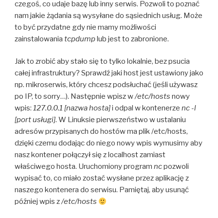
czegoś, co udaje bazę lub inny serwis. Pozwoli to poznać
nam jakie żądania są wysyłane do sąsiednich usług. Może
to być przydatne gdy nie mamy możliwości
zainstalowania
tcpdump
lub jest to zabronione.
Jak to zrobić aby stało się to tylko lokalnie, bez psucia
całej infrastruktury? Sprawdź jaki host jest ustawiony jako
np. mikroserwis, który chcesz podsłuchać (jeśli używasz
po IP, to sorry…). Następnie wpisz w
/etc/hosts
nowy
wpis:
127.0.0.1 [nazwa hosta]
i odpal w kontenerze
nc -l
[port usługi]
. W Linuksie pierwszeństwo w ustalaniu
adresów przypisanych do hostów ma plik /etc/hosts,
dzięki czemu dodając do niego nowy wpis wymusimy aby
nasz kontener połączył się z localhost zamiast
właściwego hosta. Uruchomiony program
nc
pozwoli
wypisać to, co miało zostać wysłane przez aplikację z
naszego kontenera do serwisu. Pamiętaj, aby usunąć
później wpis z
/etc/hosts