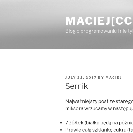
Skip
to
MACIEJ[CC
content
Blog o programowaniu i nie ty
POSTED
JULY 21, 2017
BY
MACIEJ
ON
Sernik
Najważniejszy post ze starego
miksera wrzucamy w następują
7 żółtek (białka będą na późnie
Prawie całą szklankę cukru (t