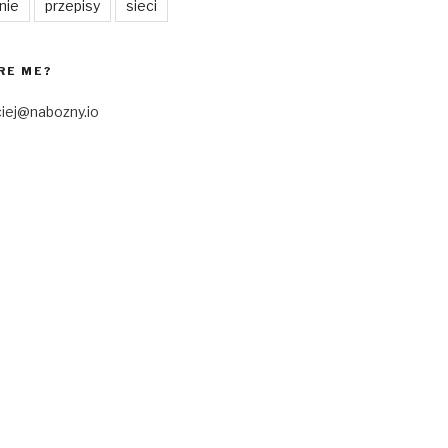
nie
przepisy
sieci
RE ME?
ciej@nabozny.io