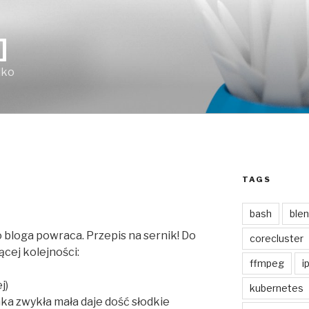
]
lko
TAGS
bash
ble
 bloga powraca. Przepis na sernik! Do
corecluster
cej kolejności:
ffmpeg
i
j)
kubernetes
aka zwykła mała daje dość słodkie