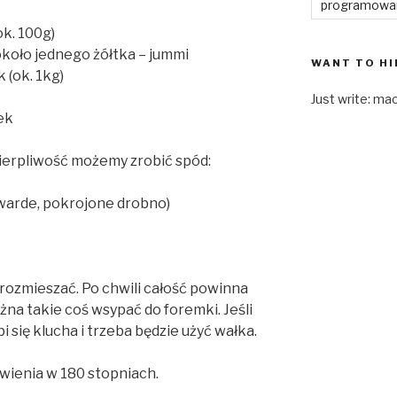
programowa
ok. 100g)
koło jednego żółtka – jummi
WANT TO HI
 (ok. 1kg)
Just write: ma
ek
cierpliwość możemy zrobić spód:
twarde, pokrojone drobno)
rozmieszać. Po chwili całość powinna
na takie coś wsypać do foremki. Jeśli
i się klucha i trzeba będzie użyć wałka.
wienia w 180 stopniach.