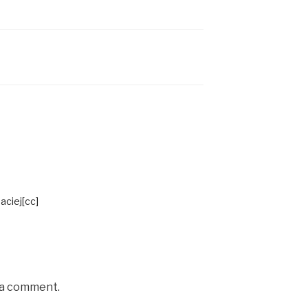
aciej[cc]
 a comment.