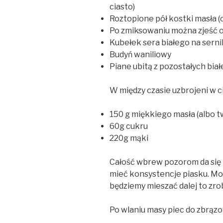
ciasto)
Roztopione pół kostki masła (
Po zmiksowaniu można zjeść o
Kubełek sera białego na sernik
Budyń waniliowy
Piane ubitą z pozostałych biał
W między czasie uzbrojeni w 
150 g miękkiego masła (albo 
60g cukru
220g mąki
Całość wbrew pozorom da się 
mieć konsystencje piasku. Moż
będziemy mieszać dalej to zrob
Po wlaniu masy piec do zbrązo