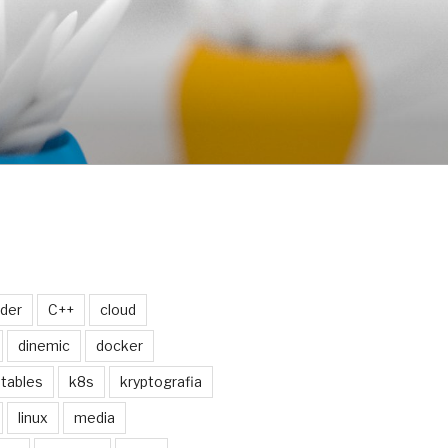
nder
C++
cloud
dinemic
docker
ptables
k8s
kryptografia
linux
media