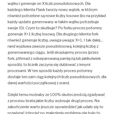
wątku i generuje on X liczb pseudolosowych. Dla
każdego klienta Flask tworzy nowy wątek, w którym
również potrzebne są nowe liczby losowe (bo na przykład
każdy update generowany w takim wątku potrzebuje
swoje ID). Czym to skutkuje? Po forku proces potomny
generuje X+1 liczbę losową. Dla drugiego klienta fork
również generuje liczbę, uwaga uwaga: X+1. I tak dalej…
rand wypluwa zawsze pseudolosową, kolejną liczbę z
generowanego ciągu. Jeśli skopiujemy proces (przez
fork, pthread z odseparowaną pamięcią lub jakikolwiek
sposób), to licznik zaczyna się dublować z innymi
procesami. W ten sposób każdy proces potomny
dostaje ten sam ciąg kolejnych liczb pseudolosowych, dla
danej wartości początkowej z srand.
Dzięki temu możnaby ze 100% skutecznością zgadywać
z procesu-brata jakie liczby wylosuje drugi proces. Na
zakończenie warto jeszcze opowiedzieć jak udało się to
rozwiązać (chociaż po znalezieniu problemu nie było to