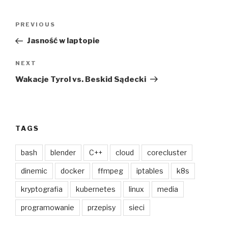
Post
Previous
PREVIOUS
navigation
Post
Jasność w laptopie
Next
NEXT
Post
Wakacje Tyrol vs. Beskid Sądecki
TAGS
bash
blender
C++
cloud
corecluster
dinemic
docker
ffmpeg
iptables
k8s
kryptografia
kubernetes
linux
media
programowanie
przepisy
sieci