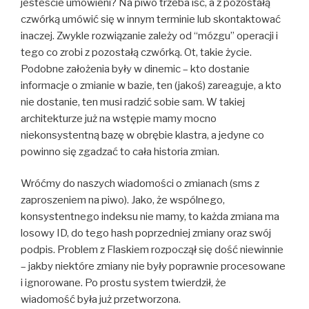
jesteście umówieni? Na piwo trzeba iść, a z pozostałą
czwórką umówić się w innym terminie lub skontaktować
inaczej. Zwykle rozwiązanie zależy od “mózgu” operacji i
tego co zrobi z pozostałą czwórką. Ot, takie życie.
Podobne założenia były w dinemic – kto dostanie
informacje o zmianie w bazie, ten (jakoś) zareaguje, a kto
nie dostanie, ten musi radzić sobie sam. W takiej
architekturze już na wstępie mamy mocno
niekonsystentną bazę w obrębie klastra, a jedyne co
powinno się zgadzać to cała historia zmian.
Wróćmy do naszych wiadomości o zmianach (sms z
zaproszeniem na piwo). Jako, że wspólnego,
konsystentnego indeksu nie mamy, to każda zmiana ma
losowy ID, do tego hash poprzedniej zmiany oraz swój
podpis. Problem z Flaskiem rozpoczął się dość niewinnie
– jakby niektóre zmiany nie były poprawnie procesowane
i ignorowane. Po prostu system twierdził, że
wiadomość była już przetworzona.