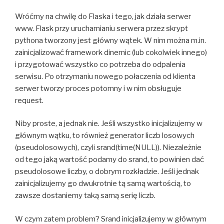
Wróćmy na chwilę do Flaska i tego, jak działa serwer
www. Flask przy uruchamianiu serwera przez skrypt
pythona tworzony jest główny wątek. W nim można m.in.
zainicjalizować framework dinemic (lub cokolwiek innego)
i przygotować wszystko co potrzeba do odpalenia
serwisu. Po otrzymaniu nowego połaczenia od klienta
serwer tworzy proces potomny i w nim obsługuje
request.
Niby proste, a jednak nie. Jeśli wszystko inicjalizujemy w
głównym wątku, to również generator liczb losowych
(pseudolosowych), czyli srand(time(NULL)). Niezależnie
od tego jaką wartość podamy do srand, to powinien dać
pseudolosowe liczby, o dobrym rozkładzie. Jeśli jednak
zainicjalizujemy go dwukrotnie tą samą wartością, to
zawsze dostaniemy taką samą serię liczb.
W czym zatem problem? Srand inicjalizujemy w głównym