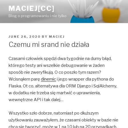
Skip
MACIEJ[CC]
to
Blog o programowaniu i nie tylko
content
POSTED
JUNE 26, 2020
BY
MACIEJ
ON
Czemu mi srand nie działa
Czasami człowiek spędzi dwa tygodnie na durny błąd,
którego testy ani wszelkie debugowanie w żaden
sposób nie zweryfikują. O co poszło tym razem?
Wcisnąłem parę
dinemic
i jego wrapper dla pythona do
Flaska. Ot co, alternatywa dla ORM Django i SqlAlchemy,
w dodatku nie trzeba się martwić o uprawnienia,
wewnętrzne API i tak dalej…
Wszystko szło dobrze, natomiast po dłuższym
użytkowaniu zauważyłem, że czasami obiekty w bazie nie
chcą się tworzyć, może w 1 na 10 lub na 20 przypadkach.