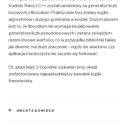
trudne). Rand z C++ został zamieniony na generator liczb
losowych z libsodium. Praktycznie bez zmiany logiki,
algorytmów i dużego grzebania w kodzie. Dużym plusem
jest to, że libsodium nie wymaga inicjalizowania
generatora liczb pseudolosowych i zwraca za każdym
razem losowe wartości, co w przypadku biblioteki takiej
jak dinemic ma duże znaczenie – nigdy nie wiadomo czy
aplikacja macierzysta nie zacznie się forkować.
Ot, głupi błąd, 2 tygodnie szukania i przy okazji
zrefactorowany najpaskudniejszy kawałek logiki
frameworka.
CATEGORIES
UNCATEGORIZED