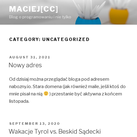
Skip
MACIEJ[CC]
to
Blog o programowaniu i nie tylko
content
CATEGORY:
UNCATEGORIZED
POSTED
AUGUST 31, 2021
ON
Nowy adres
Od dzisiaj można przeglądać bloga pod adresem
nabozny.io. Stara domena (jak również maile, jeśli ktoś do
mnie pisał na nią
) przestanie być aktywna z końcem
listopada.
POSTED
SEPTEMBER 13, 2020
ON
Wakacje Tyrol vs. Beskid Sądecki