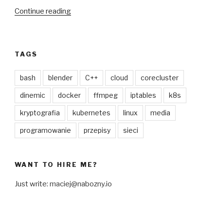
“Trochę
Continue reading
prywatności
w
Twoim
TAGS
telefonie”
bash
blender
C++
cloud
corecluster
dinemic
docker
ffmpeg
iptables
k8s
kryptografia
kubernetes
linux
media
programowanie
przepisy
sieci
WANT TO HIRE ME?
Just write: maciej@nabozny.io