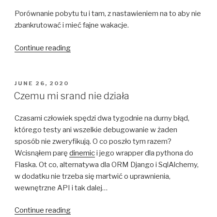
Porównanie pobytu tu i tam, z nastawieniem na to aby nie
zbankrutować i mieć fajne wakacje.
“Wakacje
Continue reading
Tyrol
vs.
Beskid
POSTED
JUNE 26, 2020
ON
Sądecki”
Czemu mi srand nie działa
Czasami człowiek spędzi dwa tygodnie na durny błąd,
którego testy ani wszelkie debugowanie w żaden
sposób nie zweryfikują. O co poszło tym razem?
Wcisnąłem parę
dinemic
i jego wrapper dla pythona do
Flaska. Ot co, alternatywa dla ORM Django i SqlAlchemy,
w dodatku nie trzeba się martwić o uprawnienia,
wewnętrzne API i tak dalej…
“Czemu
Continue reading