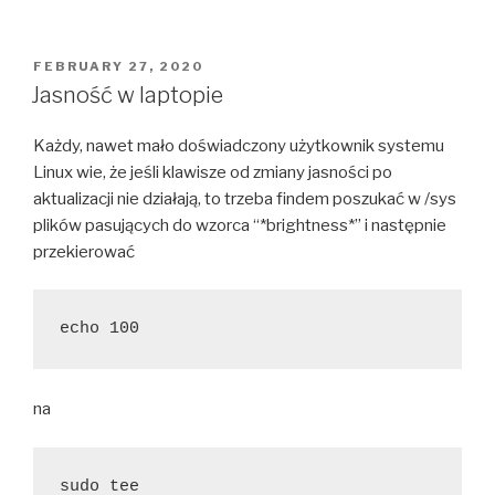
mi
srand
nie
POSTED
FEBRUARY 27, 2020
ON
działa”
Jasność w laptopie
Każdy, nawet mało doświadczony użytkownik systemu
Linux wie, że jeśli klawisze od zmiany jasności po
aktualizacji nie działają, to trzeba findem poszukać w /sys
plików pasujących do wzorca “*brightness*” i następnie
przekierować
echo 100
na
sudo tee